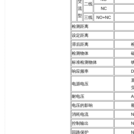
交
二线
流
NC
型
三线
NO+NC
检测距离
设定距离
滞后距离
检测物体
标准检测物体
铁
响应频率
D
电源电压
交
耐电压
A
电压的影响
消耗电流
控制输出
回路保护