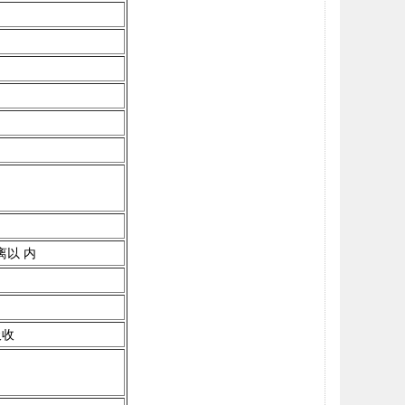
离以 内
吸收