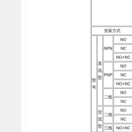
安装方式
NO
NPN
NC
NO+NC
直
NO
流
PNP
NC
型
型
NO+NC
号
NO
二线
NC
NO
交
二线
流
NC
型
三线
NO+NC