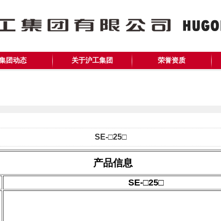
集团动态
关于沪工集团
荣誉资质
SE-□25□
产品信息
SE-□25□