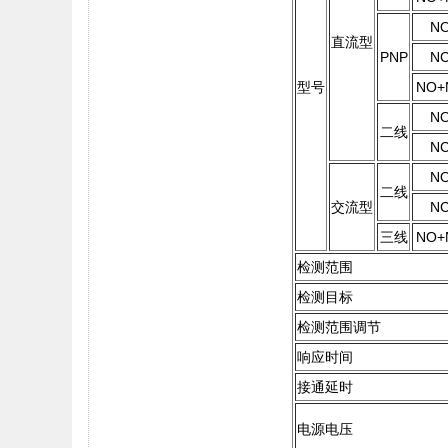
N
直流型
PNP
N
型号
NO+
N
二线
N
N
二线
交流型
N
三线
NO+
检测范围
检测目标
检测范围调节
响应时间
接通延时
电源电压