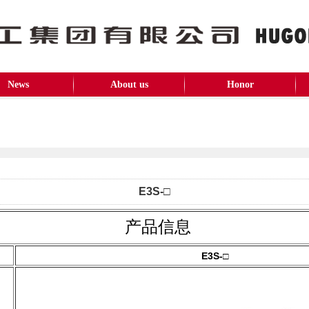
News
About us
Honor
E3S-□
产品信息
E3S-□