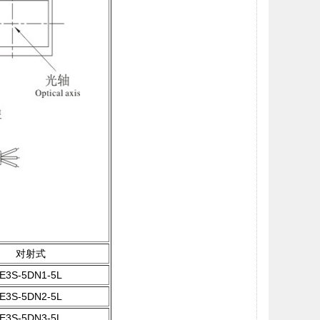
对射式
E3S-5DN1-5L
E3S-5DN2-5L
E3S-5DN3-5L