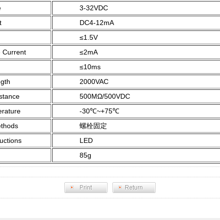
e
3-32VDC
t
DC4-12mA
≤1.5V
Current
≤2mA
≤10ms
gth
2000VAC
stance
500MΩ/500VDC
rature
-30℃~+75℃
thods
螺栓固定
ctions
LED
85g