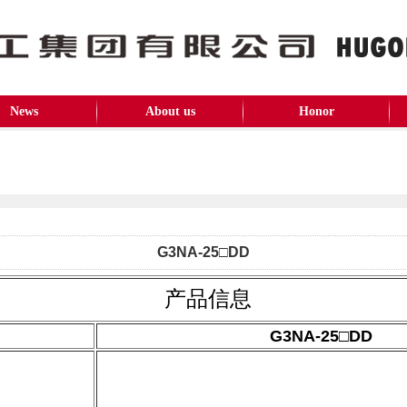
News
About us
Honor
G3NA-25□DD
产品信息
G3NA-25□DD